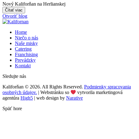
Nový Kaliforňan na Herlianskej
Čítať viac
Otvoriť blog
Home
Niečo o nás
Naše misky
Catering
Franchising
Prevádzky
Kontakt
Sledujte nás
Kaliforňan © 2026. All Rights Reserved.
Podmienky spracovania
osobných údajov.
| Webstránku so
vytvorila marketingová
agentúra
High5
| web design by
Narative
Späť hore