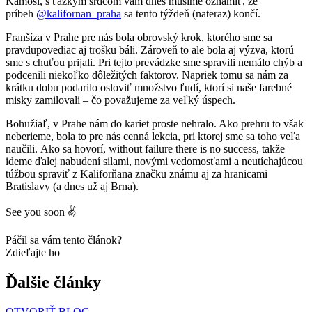
Kamoši, s ťažkým srdcom vám dnes musíme oznámiť, že
príbeh
@kalifornan_praha
sa tento týždeň (nateraz) končí.
Franšíza v Prahe pre nás bola obrovský krok, ktorého sme sa
pravdupovediac aj trošku báli. Zároveň to ale bola aj výzva, ktorú
sme s chuťou prijali. Pri tejto prevádzke sme spravili nemálo chýb a
podcenili niekoľko dôležitých faktorov. Napriek tomu sa nám za
krátku dobu podarilo osloviť množstvo ľudí, ktorí si naše farebné
misky zamilovali – čo považujeme za veľký úspech.
Bohužiaľ, v Prahe nám do kariet proste nehralo. Ako prehru to však
neberieme, bola to pre nás cenná lekcia, pri ktorej sme sa toho veľa
naučili. Ako sa hovorí, without failure there is no success, takže
ideme ďalej nabudení silami, novými vedomosťami a neutíchajúcou
túžbou spraviť z Kaliforňana značku známu aj za hranicami
Bratislavy (a dnes už aj Brna).
See you soon ✌️
Páčil sa vám tento článok?
Zdieľajte ho
Ďalšie články
OTVORIŤ BLOG